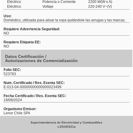
Eléctrico
Potencia o Corriente
2200 W(W o A)
Eléctrico
Voltaje
220-240 V~(V)
Uso:
Doméstico, utilizada para alisar la ropa quitándole las arrugas y las marcas.
Requiere Advertencia Seguridad:
NO
Requiere Etiqueta EE:
NO
Datos Certificación /
Autorizaciones de Comercialización
Folio SEC:
523783
Num. Certificado / Res. Exenta SEC:
E-013-04-00000000000000023499
Fecha Certificado / Res. Exenta SEC:
19/08/2024
Organismo Emisor:
Lenor Chile SPA
Superintendencia de Electricidad y Combustibles
v.20240321a