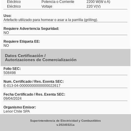
Eléctrico
Potencia o Corriente
2200 W(W o A)
Eléctrico
Voltaje
220 V(V)
Uso:
Artefacto utilizado para hornear o asar a la parrilla (grilling).
Requiere Advertencia Seguridad:
NO
Requiere Etiqueta EE:
NO
Datos Certificación /
Autorizaciones de Comercialización
Folio SEC:
508498
Num. Certificado / Res. Exenta SEC:
E-013-04-00000000000000022617
Fecha Certificado / Res. Exenta SEC:
09/04/2024
Organismo Emisor:
Lenor Chile SPA
Superintendencia de Electricidad y Combustibles
v.20240321a