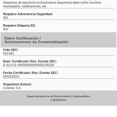
máquinas de ejercicios e) Escenarios deportivos tales como canchas
municipales, multicanchas, etc.
Requiere Advertencia Seguridad:
NO
Requiere Etiqueta EE:
NO
Datos Certificación /
Autorizaciones de Comercialización
Folio SEC:
501482
Num. Certificado / Res. Exenta SEC:
E-013-01-00000000000000159326
Fecha Certificado / Res. Exenta SEC:
02/02/2024
Organismo Emisor:
Cesmec S.A.
Superintendencia de Electricidad y Combustibles
v.20240321a