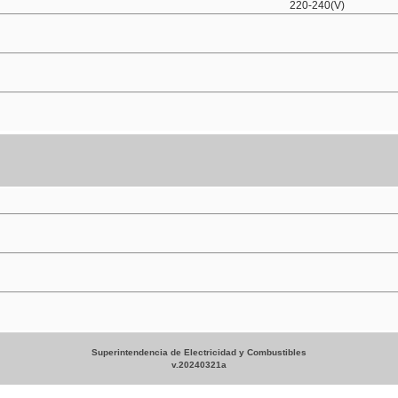
220-240(V)
Superintendencia de Electricidad y Combustibles
v.20240321a