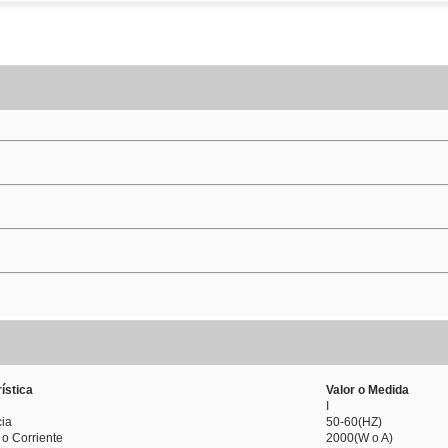
ística
Valor o Medida
I
ia
50-60(HZ)
 o Corriente
2000(W o A)