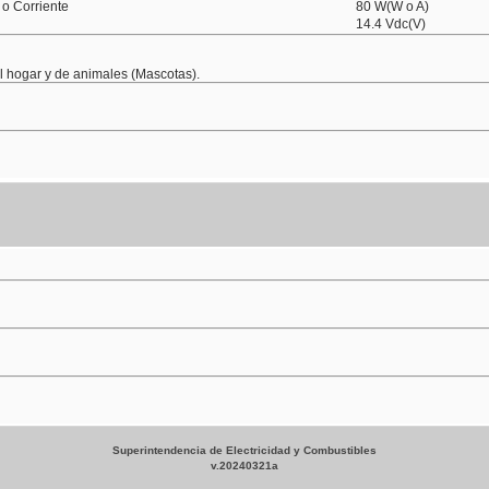
 o Corriente
80 W(W o A)
14.4 Vdc(V)
el hogar y de animales (Mascotas).
Superintendencia de Electricidad y Combustibles
v.20240321a