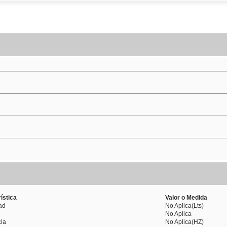
ística
Valor o Medida
ad
No Aplica(Lts)
No Aplica
ia
No Aplica(HZ)