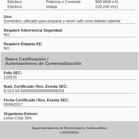
Eléctrico
Potencia o Corriente
900 W(W o A)
Eléctrico
Voltaje
220-240 V(V)
Uso:
Doméstico, utilizado para preparar y servir café como bebida caliente.
Requiere Advertencia Seguridad:
NO
Requiere Etiqueta EE:
NO
Datos Certificación /
Autorizaciones de Comercialización
Folio SEC:
228535
Num. Certificado / Res. Exenta SEC:
E-013-04-00000000000000008254
Fecha Certificado / Res. Exenta SEC:
05/06/2017
Organismo Emisor:
Lenor Chile SPA
Superintendencia de Electricidad y Combustibles
v.20240321a