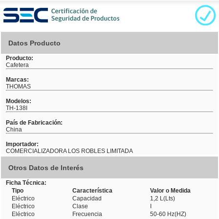
Datos Producto
Producto:
Cafetera
Marcas:
THOMAS
Modelos:
TH-138I
País de Fabricación:
China
Importador:
COMERCIALIZADORA LOS ROBLES LIMITADA
Otros Datos de Interés
Ficha Técnica:
Tipo
Característica
Valor o Medida
Eléctrico
Capacidad
1,2 L(Lts)
Eléctrico
Clase
I
Eléctrico
Frecuencia
50-60 Hz(HZ)